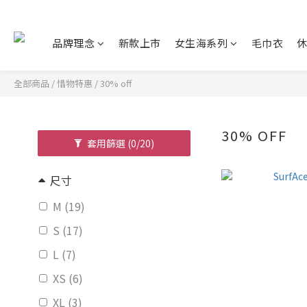
品牌理念
新款上市
女生海系列
毛巾衣
全部商品
/
惜物特惠
/
30% off
30% OFF
套用篩選
(0/20)
尺寸
M (19)
S (17)
L (7)
XS (6)
XL (3)