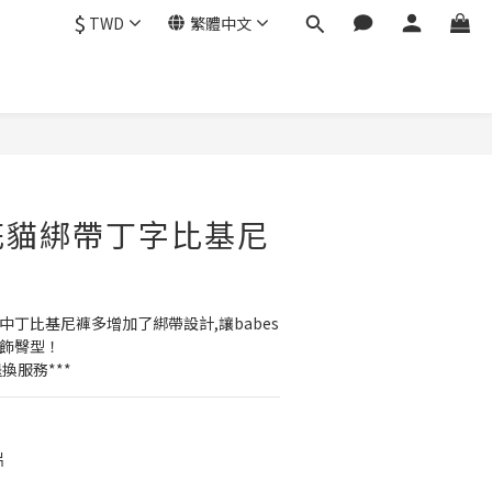
$
TWD
繁體中文
立即購買
e 花貓綁帶丁字比基尼
中丁比基尼褲多增加了綁帶設計,讓babes
修飾臀型！
換服務***
片