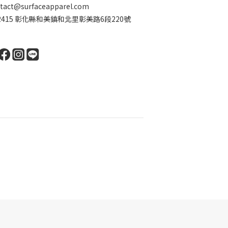
ct@surfaceapparel.com
2415 彰化縣和美鎮和北里彰美路6段220號