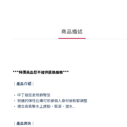
商品描述
***
特價商品恕不提供退換服務
***
｜產品介紹｜
•
中丁版型更修飾臀型
• 側邊的彈性拉繩可依據個人身材做鬆緊調整
• 適合高衝擊水上運動，衝浪、潛水...
｜產品資訊｜