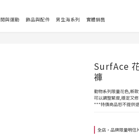
休閒與運動
飾品與配件
男生海系列
實體銷售
SurfAc
褲
動物系列限量花色,新款
可以調整緊度,穩定又
***特價商品恕不提供退
全店，品牌限量明信