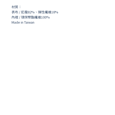
材質：
表布 / 尼龍82%、彈性纖維18%
內裡 / 環保聚酯纖維100%
Made in Taiwan