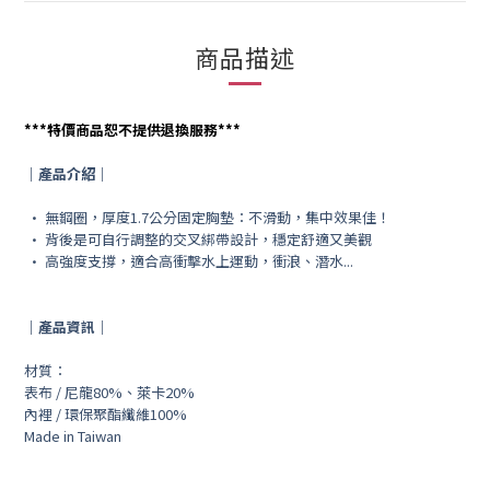
商品描述
***
特價商品恕不提供退換服務
***
｜產品介紹｜
• 無鋼圈，厚度1.7公分固定胸墊：不滑動，集中效果佳！
• 背後是可自行調整的交叉綁帶設計，穩定舒適又美觀
• 高強度支撐，適合高衝擊水上運動，衝浪、潛水...
｜產品資訊｜
材質：
表布 / 尼龍80%、萊卡20%
內裡 / 環保聚酯纖維100%
Made in Taiwan