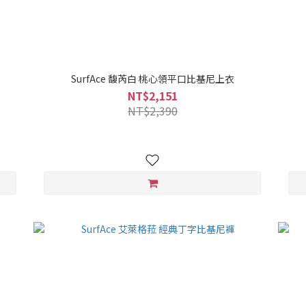
SurfAce 馥芮白 桃心領平口比基尼上衣
NT$2,151
NT$2,390