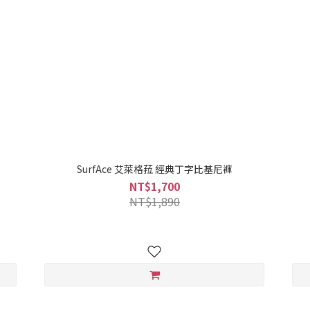
SurfAce 艾萊格菈 經典丁字比基尼褲
NT$1,700
NT$1,890