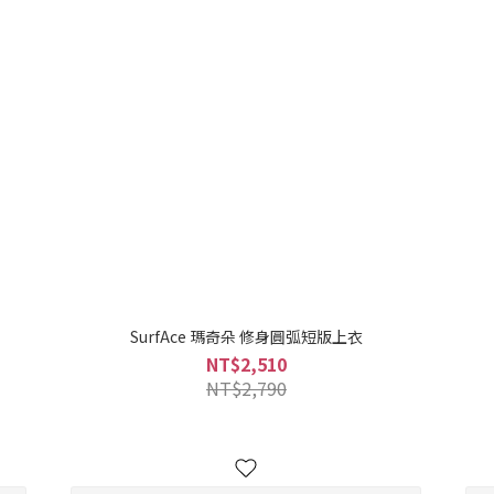
SurfAce 瑪奇朵 修身圓弧短版上衣
NT$2,510
NT$2,790