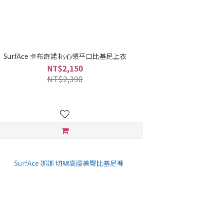
SurfAce 卡布奇諾 桃心領平口比基尼上衣
NT$2,150
NT$2,390