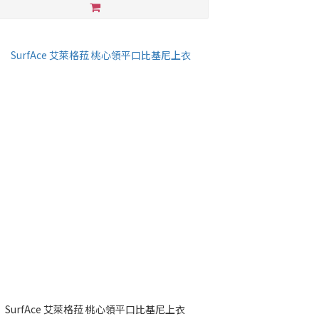
SurfAce 艾萊格菈 桃心領平口比基尼上衣