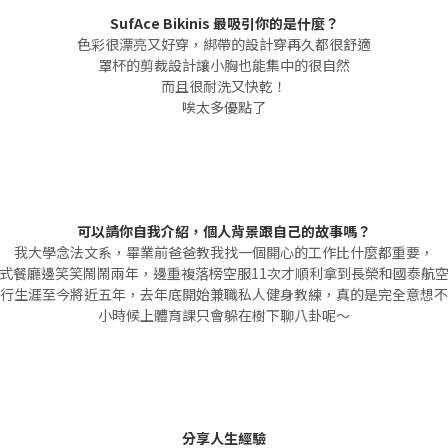
SufAce Bikinis 最吸引你的是什麼？
色彩很漂亮又好穿，綁帶的設計穿再久都很舒適
罩杯的剪裁設計讓小胸也能集中的很自然
而且很耐洗又快乾！
唉太多優點了
可以請你自我介紹，個人背景跟自己的故事嗎？
我大學念法文系，畢業前爸爸教我找一個開心的工作比什麼都重要，
式餐廳邊笑笑鬧鬧兩年，邊重複落榜空服11次才順利拿到長榮和國泰航
行生涯至今將近五年，去年底開始兼職私人健身教練，真的是完全意想不
小時候上體育課只會躲在樹下聊八卦呢～
分享人生經驗