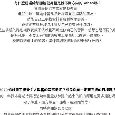
有什麼建議給想開始健身但是找不到方向的Babes嗎？
其實最快的方式就是找教練，
但我當時一開始練習是請教身邊有在運動的朋友，
然後自己上網找資料看各種教學影片，
雖然後來請教練時才發現自己浪費很多時間，
這些多繞的路也讓我養成不依賴且不斷進修自己的習慣，想想也是不同的
還有就是，不要太害怕做錯會馬上受傷所以遲遲不敢開始，
身體沒想像中的脆弱，邊練邊調整絕對會越來越強壯的！
2020 妳計畫了哪些令人興奮的是事情呢？或是你有一定要完成的目標嗎
的一年我非常期待要把這幾年重量訓練建立起來的肌力應用在更多運動項
除了舉重，還有攀岩、瑜珈、越野跑等等。
同時也開始認真理財，
對我這個從小習慣購物不看標價的月光族實在是很大的挑戰欸哈哈！