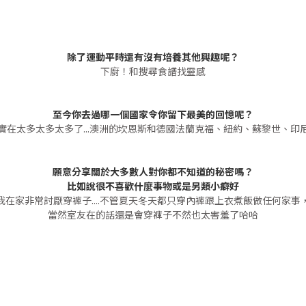
除了運動平時還有沒有培養其他興趣呢？
下廚！和搜尋食譜找靈感
至今你去過哪一個國家令你留下最美的回憶呢？
實在太多太多太多了...澳洲的坎恩斯和德國法蘭克福、紐約、蘇黎世、印
願意分享關於大多數人對你都不知道的秘密嗎？
比如說很不喜歡什麼事物或是另類小癖好
我在家非常討厭穿褲子....不管夏天冬天都只穿內褲跟上衣煮飯做任何家事
當然室友在的話還是會穿褲子不然也太害羞了哈哈