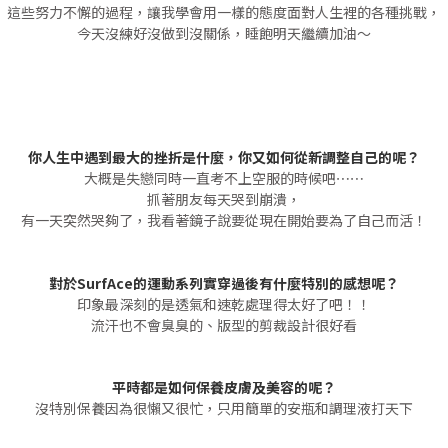
這些努力不懈的過程，讓我學會用一樣的態度面對人生裡的各種挑戰，
今天沒練好沒做到沒關係，睡飽明天繼續加油～
你人生中遇到最大的挫折是什麼，你又如何從新調整自己的呢？
大概是失戀同時一直考不上空服的時候吧⋯⋯
抓著朋友每天哭到崩潰，
有一天突然哭夠了，我看著鏡子說要從現在開始要為了自己而活！
對於SurfAce的運動系列實穿過後有什麼特別的感想呢？
印象最深刻的是透氣和速乾處理得太好了吧！！
流汗也不會臭臭的、版型的剪裁設計很好看
平時都是如何保養皮膚及美容的呢？
沒特別保養因為很懶又很忙，只用簡單的安瓶和調理液打天下