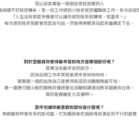
我以前其實是一個很容易就放棄的人
級成績不好就想轉系，第一份工作遇到小挫折就想離職換工作，
有次店經
『人生沒有那麼多機會可以讓你遇到挫折就轉彎、就重來。』
每次遇到挫折我都會想起這句話，然後擦擦眼淚站起來繼續走下去．
對於空服員你覺得最辛苦的地方是哪個部分呢？
其實沒有最辛苦的部分，
因為這個工作本質就是很辛苦哈哈哈哈，
硬要選一個的話我自己是覺得長班的泡麵服務最可怕，
要一邊應付煙火般的服務鈴邊趕著出泡麵倒調酒泡熱茶還要收垃圾，
真的是機艙走九百遍啊～
其中也讓你最喜歡的部份是什麼呢？
商務艙有時會有多的起司盤，忙到瘋掉後吃個兩塊就滿足到不行的感覺