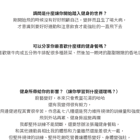
請問是什麼讓你開始踏入健身的世界？
剛開始飛的時候沒有好好照顧自己，變胖而且生了場大病，
才意識到要好好運動和注意飲食才能強壯的一直飛下去
可以分享你最喜歡什麼樣的健身餐嗎？
喜歡燉牛肉或五分熟牛排配很多種蔬菜、然後加一顆烤的甜甜嫩嫩的香地
健身所帶給你的影響？（讓你學習到什麼道理嗎？）
廚藝變好，本來只會煮蛋花湯的哈哈
還有我變得很有毅力，
飛邊健過程其實很辛苦，作息亂七八糟還是努力維持規律的訓練量和強度
飛到外站再累、健身房設施再爛
我都堅持訓練不能間斷，還要想辦法張羅健身餐點，
和其他運動員相比我的體態和力量雖然還是差很大一截，
但堅持規律的訓練、堅持吃飽吃營養讓體態變好、身體變強壯，