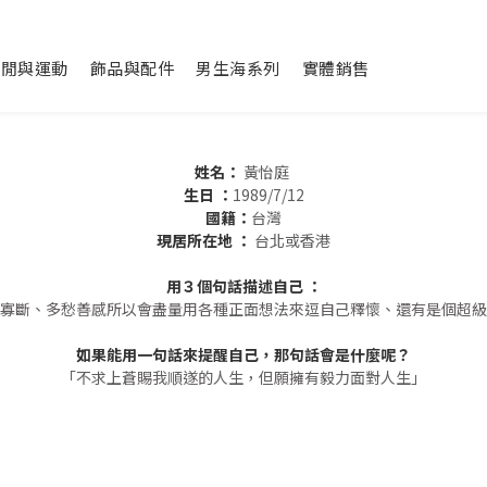
休閒與運動
飾品與配件
男生海系列
實體銷售
姓名：
黃怡庭
生日 ：
1989/7/12
國籍：
台灣
現居所在地 ：
台北或香港
用３個句話描述自己 ：
寡斷、多愁善感所以會盡量用各種正面想法來逗自己釋懷、還有是個超級
如果能用一句話來提醒自己，那句話會是什麼呢？
「不求上蒼賜我順遂的人生，但願擁有毅力面對人生」