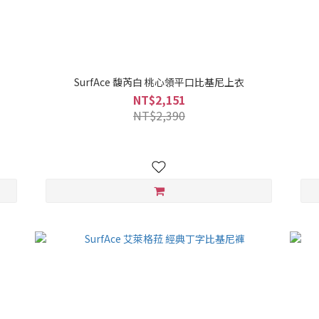
SurfAce 馥芮白 桃心領平口比基尼上衣
NT$2,151
NT$2,390