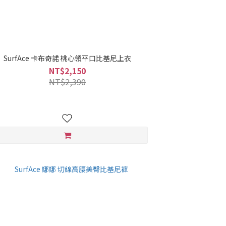
SurfAce 卡布奇諾 桃心領平口比基尼上衣
NT$2,150
NT$2,390