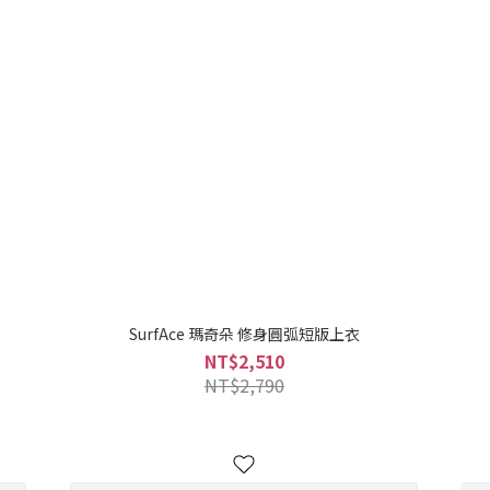
SurfAce 瑪奇朵 修身圓弧短版上衣
NT$2,510
NT$2,790