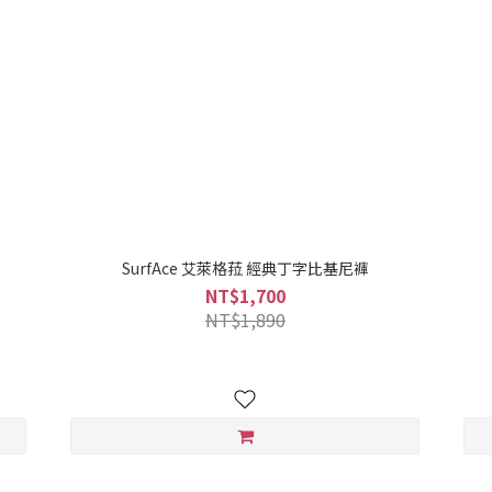
SurfAce 艾萊格菈 經典丁字比基尼褲
NT$1,700
NT$1,890