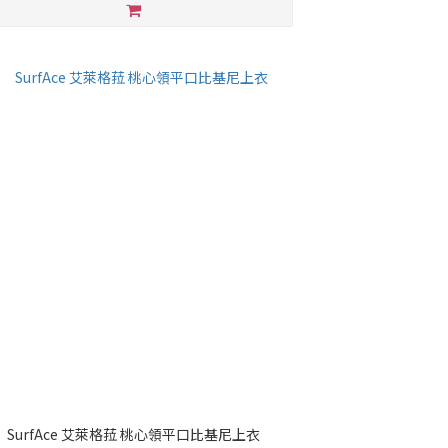
SurfAce 艾萊格菈 桃心領平口比基尼上衣