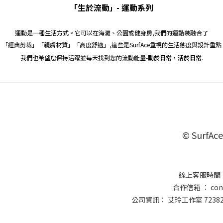
「生於流動
- 運動系列
」
運動是一種生活方式。它可以在海灘、公園或健身房,
我們的運動裝融合了
「經
典剪裁
」「親膚材質」「
高度舒適
」,
這些是SurfAce重視的生活態度與設計重點
我們也希望您保持活躍並每天找到您的流動能量-
動於日常，活於日常
.
© SurfAce
線上客服時間 ：
合作信箱 ： conta
公司資訊： 艾玲工作室 7238