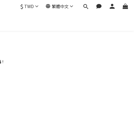
$
TWD
繁體中文
。
福！