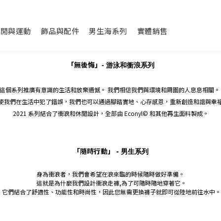
休閒與運動
飾品與配件
男生海系列
實體銷售
「無後悔」
- 游泳和衝浪系列
這個系列推廣有意識的生活和放棄遺憾。 我們相信我們與環境和周圍的人息息相關
使我們在生活中犯了錯誤，我們也可以通過腳踏實地、心存感恩，重新創造和諧與幸
2021 系列結合了衝浪和休閒設計，全部由 Econyl© 和其他再生面料製成。
「隨時行動」
- 男生系列
身為衝浪者，我們會希望在浪來臨的時候隨時做好準備。
這就是為什麼我們
設計
衝浪走褲,為了可隨時隨地穿著它。
它們結合了舒適性、功能性和時尚性，因此您無需更換褲子就即可從陸地前往
水中。