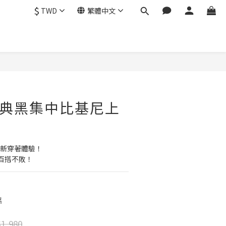
$
TWD
繁體中文
立即購買
e經典黑集中比基尼上
嶄新穿著體驗！
百搭不敗！
片
1,980