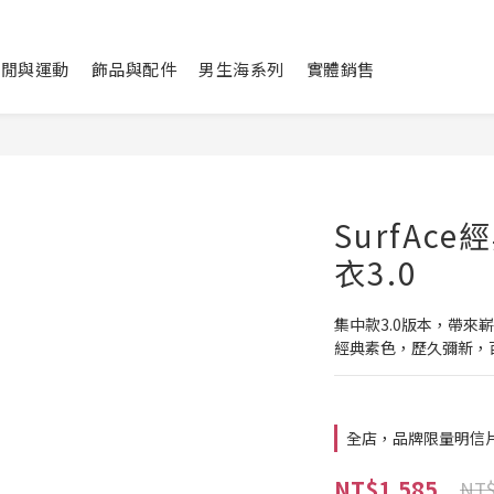
休閒與運動
飾品與配件
男生海系列
實體銷售
SurfAc
衣3.0
集中款3.0版本，帶來
經典素色，歷久彌新，
全店，品牌限量明信
NT$1,585
NT$