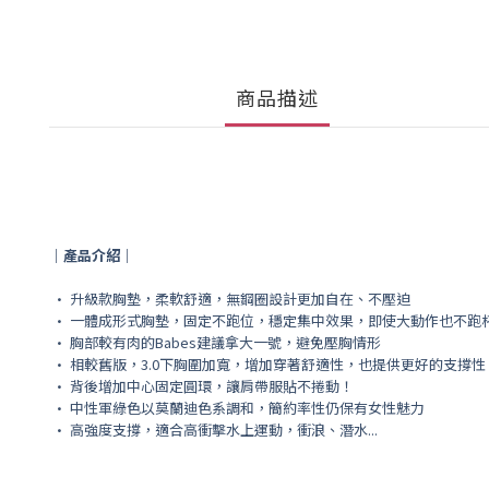
商品描述
｜產品介紹｜
•
升級款胸墊，柔軟舒適，無鋼圈設計更加自在、不壓迫
•
一體成形式胸墊，固定不跑位，穩定集中效果，即使大動作也不跑
•
胸部較有肉的Babes建議拿大一號，避免壓胸情形
•
相較舊版，3.0下胸圍加寬，增加穿著舒適性，
也提供更好的支撐性
•
背後增加中心固定圓環，讓肩帶服貼不捲動！
• 中性軍綠色以莫蘭迪色系調和，簡約率性仍保有女性魅力
• 高強度支撐，適合高衝擊水上運動，衝浪、潛水...