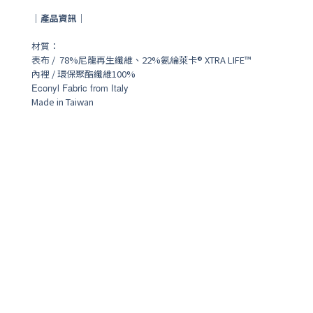
｜產品資訊｜
材質：
表布 /
78%尼龍再生纖維、22%氨綸
萊卡® XTRA LIFE™
內裡 / 環保聚酯纖維100%
Econyl Fabric from Italy
Made in Taiwan