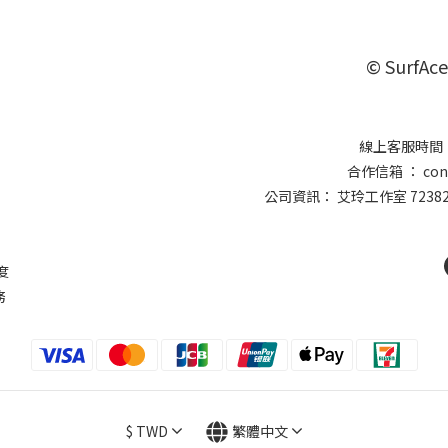
© SurfAce
線上客服時間 ：
合作信箱 ： conta
公司資訊： 艾玲工作室 7238
則
度
務
$
TWD
繁體中文