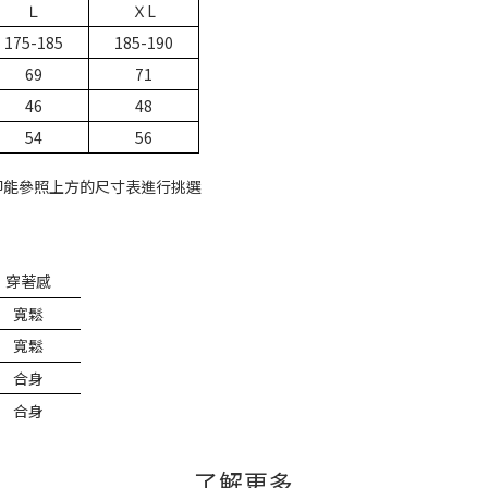
Ｌ
ＸL
175-185
185-190
69
71
46
48
54
56
即能參照上方的尺寸表進行挑選
穿著感
寬鬆
寬鬆
合身
合身
了解更多