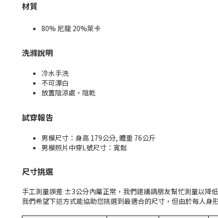
材質
80% 尼龍 20%萊卡
洗滌說明
冷水手洗
不可漂白
放置陰涼處，陰乾
試穿報告
男模尺寸：身高
179
公分
,
體重
76
公斤
男模照片中穿L號尺寸：寬鬆
尺寸挑選
手工測量誤差
±3
公分內屬正常，我們建議請朋友幫忙測量以降
我們希望下述方式能協助您挑選到最適合的尺寸，但由於每人身