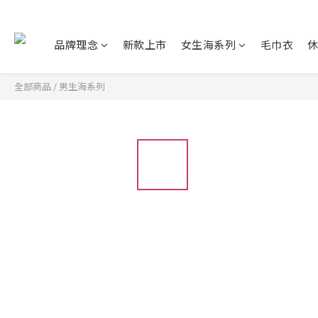
品牌理念
新款上市
女生海系列
毛巾衣
全部商品
/
男生海系列