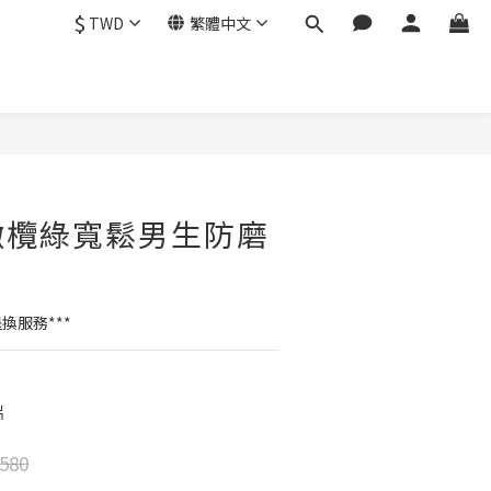
$
TWD
繁體中文
立即購買
e 橄欖綠寬鬆男生防磨
換服務***
片
580