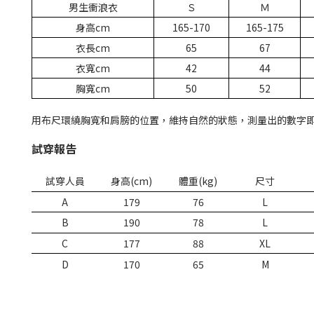
男生衝浪衣
Ｓ
Ｍ
身高cm
165-170
165-175
衣長cm
65
67
衣寬cm
42
44
胸寬cm
50
52
用布尺環繞胸寬和肩膀的位置，維持自然的狀態，測量出的數字
試穿報告
試穿人員
身高
(cm)
體重
(kg)
尺寸
A
179
76
L
B
190
78
L
C
177
88
XL
D
170
65
M