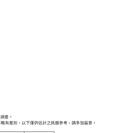
低誤差。
形略有差別，以下僅供估計之挑選參考，請多加留意。