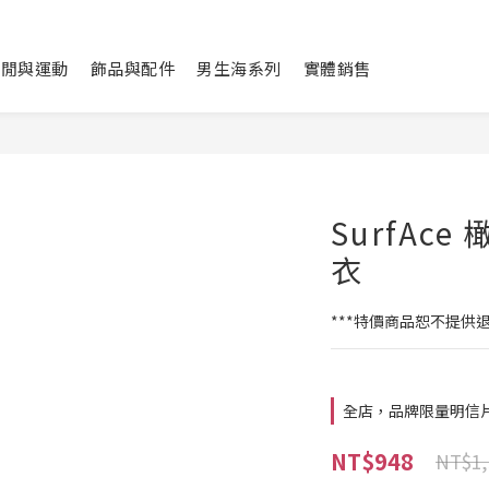
休閒與運動
飾品與配件
男生海系列
實體銷售
SurfAc
衣
***特價商品恕不提供退
全店，品牌限量明信
NT$948
NT$1,