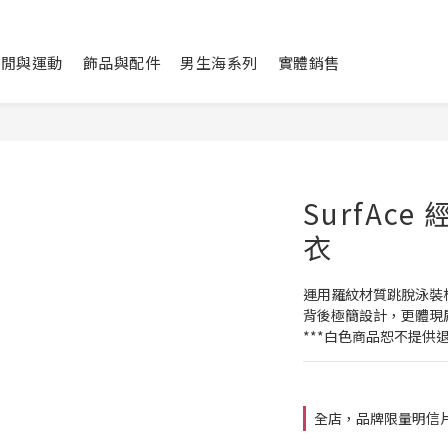
休閒與運動
飾品與配件
男生海系列
實體銷售
SurfAc
衣
運用羅紋材質跳脫泳裝
背後極簡設計，更體現
***白色商品恕不提供退
全店，品牌限量明信