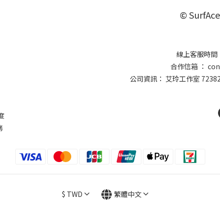
© SurfAce
線上客服時間 ：
合作信箱 ： conta
公司資訊： 艾玲工作室 7238
則
度
務
$
TWD
繁體中文