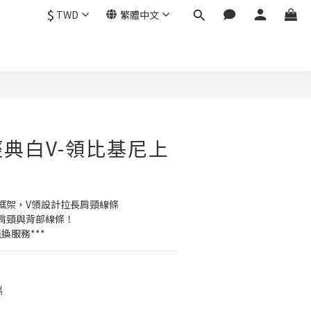
$
TWD
繁體中文
立即購買
e 經典白V-領比基尼上
框架，V領設計拉長肩頸線條
肩頸與背部線條！
換服務***
片