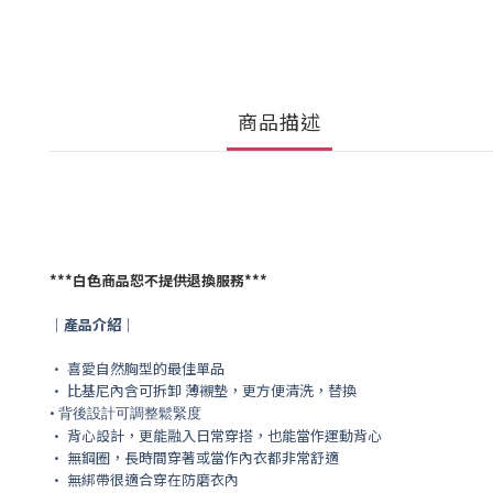
商品描述
***
白色商品恕不提供退換服務
***
｜產品介紹｜
• 喜愛自然胸型的最佳單品
• 比基尼內含可拆卸 薄襯墊，更
方便清洗，替換
• 背後設計可調整鬆緊度
• 背心設計，更能融入日常穿搭，也能當作運動背心
• 無鋼圈，長時間穿著或當作內衣都非常舒適
• 無綁帶很適合穿在防磨衣內