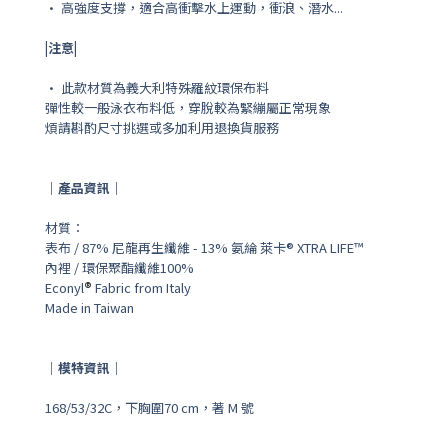
• 高強度支撐，適合高衝擊水上運動，衝浪、潛水...
|注意|
• 此款材質為義大利特殊羅紋環保布料
彈性較一般泳衣布料低，穿脫較為緊繃屬正常現象
煩請斟酌尺寸挑選或多加利用退換貨服務
｜產品資訊｜
材質：
表布 /
87% 尼龍再生纖維 - 13% 氨綸 萊卡® XTRA LIFE™
內裡 / 環保聚酯纖維100%
Econyl
®
Fabric from Italy
Made in Taiwan
｜模特資訊｜
168/53/32C，下胸圍70 cm
，
著 M 號