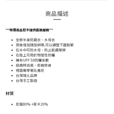
商品描述
***
特價商品恕不提供退換服務
***
全新半身防磨衣、水母衣
背後增加隱型綁帶,可以調整下圍鬆緊
在水中可防水母、防止肌膚摩擦
在陸上可用於物理性防曬
擁有UPF 50防曬係數
經典時尚黑，剪裁修身
裡面需穿著比基尼
台灣瑞士品牌
台灣手工製造
材質
尼龍
80% +
萊卡
20%