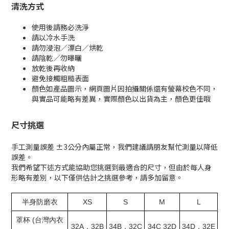
清洗方式
使用後請務必洗淨
請以冷水手洗
請勿浸泡／漂白／烘乾
請陰乾／勿曝曬
放乾後再收納
避免接觸粗糙表面
顏色如產品圖示，網頁圖片因拍攝關係還有螢幕校色不同，
與實品可能略有差異，實際顏色以出貨為主，顏色更佳哦
尺寸挑選
手工測量誤差
±3
公分內屬正常，我們建議請朋友幫忙測量以降低
誤差。
我們希望下述方式能協助您挑選到最適合的尺寸，但由於每人身
形略有差別，以下僅供估計之挑選參考，請多加留意。
XS
S
M
L
半身防磨衣
(
罩杯
台灣內衣
32A
32B
34B
32C
34C 32D
34D
32E
，
，
，