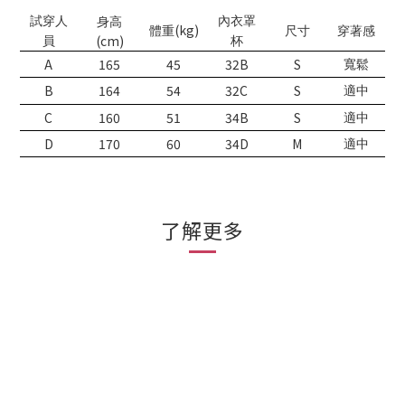
試穿人
內衣罩
身高
(kg)
體重
尺寸
穿著感
(cm)
員
杯
A
165
45
32B
S
寬鬆
B
164
54
32C
S
適中
C
160
51
34B
S
適中
D
170
60
34D
M
適中
了解更多