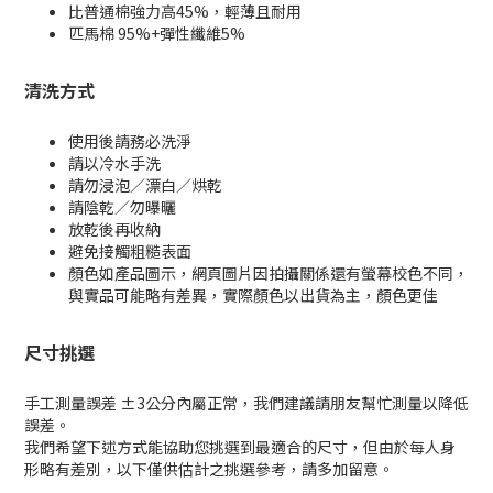
比普通棉強力高
45%，輕薄且耐用
匹
馬棉
95%+
彈性纖維
5%
清洗方式
使用後請務必洗淨
請以冷水手洗
請勿浸泡／漂白／烘乾
請陰乾／勿曝曬
放乾後再收納
避免接觸粗糙表面
顏色如產品圖示，網頁圖片因拍攝關係還有螢幕校色不同，
與實品可能略有差異，實際顏色以出貨為主，顏色更佳
尺寸挑選
手工測量誤差
±3
公分內屬正常，我們建議請朋友幫忙測量以降低
誤差。
我們希望下述方式能協助您挑選到最適合的尺寸，但由於每人身
形略有差別，以下僅供估計之挑選參考，請多加留意。