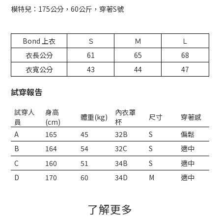
模特兒：175公分，60公斤，穿著S號
Bond 上衣
Ｓ
Ｍ
Ｌ
衣長公分
61
65
68
衣寬公分
43
44
47
試穿報告
試穿人
身高
內衣罩
體重
(kg)
尺寸
穿著感
員
(cm)
杯
A
165
45
32B
S
偏鬆
B
164
54
32C
S
適中
C
160
51
34B
S
適中
D
170
60
34D
M
適中
了解更多