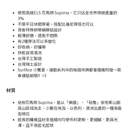
使用高級
ELS
匹
馬棉
Supima，
它
只
佔全世界棉總產量的
3%
不限平日休閒穿著，搭配比基尼穿搭也可以
背後特殊綁帶蝴蝶結設計
輕薄舒適，透氣不悶熱
有2種穿法可以多變化
好收納，好攜帶
快乾容易清洗
台灣手工製造
台灣瑞士設計
SurfAce 小驚喜，運動系列中的每個吊牌都會隨機附贈一款
幸運貼紙哦!! <3
材質
匹
馬棉
Supima，
是
以
「美國」、「秘魯」
安地斯山脈
使用
高山區域
為主，
少數在埃及、以色列、澳洲出產的一種海島
型棉花
超長的
纖
維
且
紗支粗細均勻使
布
料更軟、更細膩、更具光
澤，且不易起毛起球