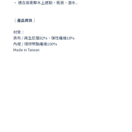
• 適合高衝擊水上運動，衝浪、潛水...
｜產品資訊｜
材質：
表布 / 再生尼龍82%、彈性纖維18%
內裡 / 環保聚酯纖維100%
Made in Taiwan