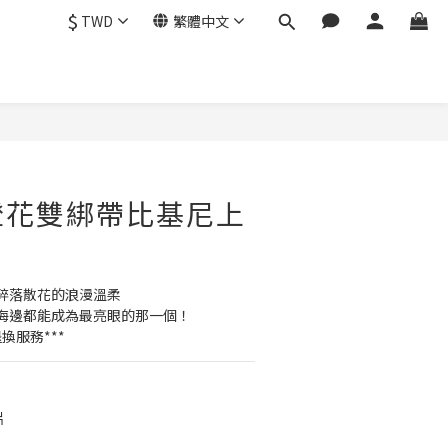
$
TWD
繁體中文
立即購買
e 橙花雙綁帶比基尼上
碎落散花的浪漫溫柔
海邊都能成為最亮眼的那一個！
換服務***
片