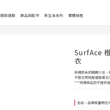
休閒與運動
飾品與配件
男生海系列
實體銷售
SurfAc
衣
粉橘色系的開朗少女，
不管日常搭配還是夏日
***特價商品恕不提供退
全店，品牌限量明信