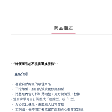
商品描述
***
***
特價商品恕不提供退換服務
｜產品介紹｜
• 喜愛自然胸型的最佳單品
• 下挖版型，胸口的弧度更修飾胸型
• 比基尼內含可拆卸薄襯墊，更
方便清洗，替換
• 雙肩綁帶可自行調整成「繞脖型」或「H型」
• 背心式比基尼，更能融入日常穿搭
• 無鋼圈，長時間穿著或當作運動背心都非常舒適