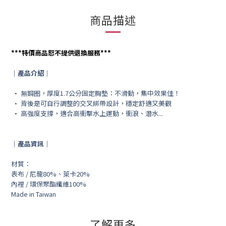
商品描述
***
特價商品恕不提供退換服務
***
｜產品介紹｜
• 無鋼圈，厚度1.7公分固定胸墊：不滑動，集中效果佳！
• 背後是可自行調整的交叉綁帶設計，穩定舒適又美觀
• 高強度支撐，適合高衝擊水上運動，衝浪、潛水...
｜產品資訊｜
材質：
表布 / 尼龍80%、萊卡20%
內裡 / 環保聚酯纖維100%
Made in Taiwan
了解更多