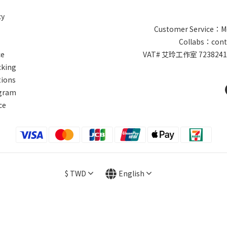
cy
Customer Service：Mo
Collabs：cont
ce
VAT# 艾玲工作室 7238
cking
tions
ogram
ce
$
TWD
English