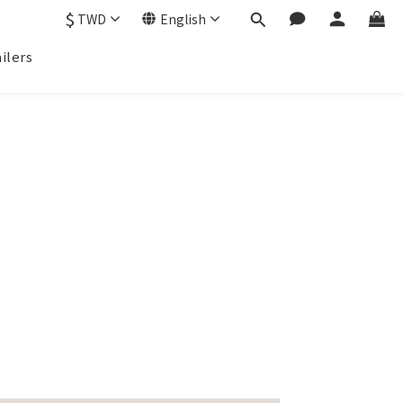
$
TWD
English
ilers