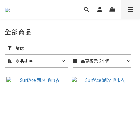
全部商品
套
用
篩選
篩
選
商品排序
每頁顯示 24 個
(0/20)
尺
寸
S
(135)
M
(134)
L